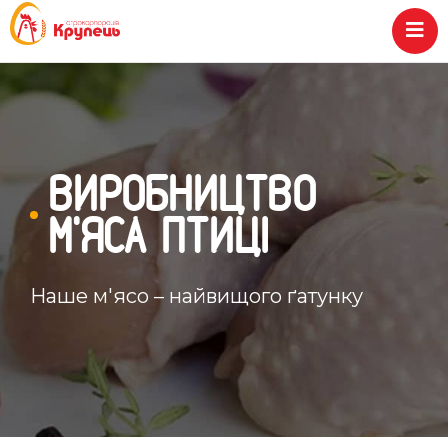
ВИРОБНИЦТВО
М'ЯСА ПТИЦІ
Наше м'ясо – найвищого ґатунку