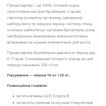
Предстартер – це 100% готовий корм,
приготовлений для бройлерів. Сприяє
гарному розвитку організму, швидкому
набору ваги та зміцнює імунну систему птиці,
оскільки забезпечує організм бройлерів усіма
необхідними мінералами, амінокислотами,
вітамінами та іншими елементами для росту.
Предстартер бройлерам дається в період від
0−11 днів. Споживання готового корму за цей
період становить 330 г/гол.
Пакування — мішки 10 кг і 25 кг.
Повноцінна годівля:
містить вітаміни А,D3 ,Е,група В
не містить гормонів та штучних стимуляторів