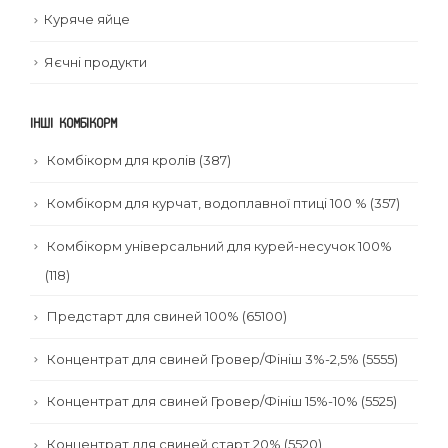
Куряче яйце
Яєчні продукти
ІНШІ КОМБІКОРМ
Комбікорм для кролів (387)
Комбікорм для курчат, водоплавної птиці 100 % (357)
Комбікорм універсальний для курей-несучок 100%
(118)
Предстарт для свиней 100% (65100)
Концентрат для свиней Гровер/Фініш 3%-2,5% (5555)
Концентрат для свиней Гровер/Фініш 15%-10% (5525)
Концентрат для свиней старт 20% (5520)