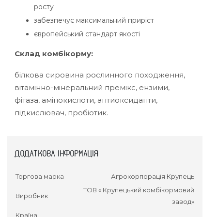
росту
забезпечує максимальний приріст
європейський стандарт якості
Склад комбікорму:
білкова сировина рослинного походження,
вітамінно-мінеральний премікс, ензими,
фітаза, амінокислоти, антиоксиданти,
підкислювач, пробіотик.
ДОДАТКОВА ІНФОРМАЦІЯ
Торгова марка
Агрокорпорація Крупець
ТОВ « Крупецький комбікормовий
Виробник
завод»
Країна