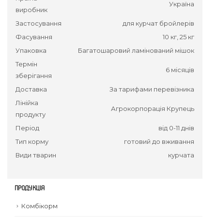
Україна
виробник
Застосування
для курчат бройлерів
Фасування
10 кг, 25 кг
Упаковка
Багатошаровий ламінований мішок
Термін
6 місяців
зберігання
Доставка
За тарифами перевізника
Лінійка
Агрокорпорація Крупець
продукту
Період
від 0-11 днів
Тип корму
готовий до вживання
Види тварин
курчата
ПРОДУКЦІЯ
Комбікорм