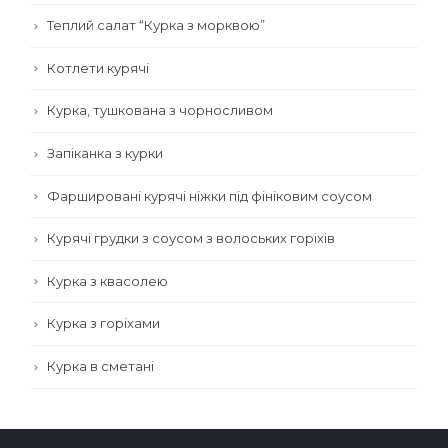
Теплий салат “Курка з морквою”
Котлети курячі
Курка, тушкована з чорносливом
Запіканка з курки
Фаршировані курячі ніжки під фініковим соусом
Курячі грудки з соусом з волоських горіхів
Курка з квасолею
Курка з горіхами
Курка в сметані