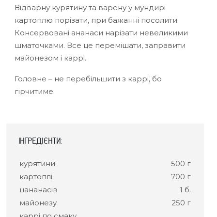
Відварну курятину та варену у мундирі
картоплю порізати, при бажанні посолити.
Консервовані ананаси нарізати невеликими
шматочками. Все це перемішати, заправити
майонезом і каррі.
Головне – не перебільшити з каррі, бо
гірчитиме.
IНГРЕДІЄНТИ:
курятини
500 г
картоплі
700 г
цананасів
1 б.
майонезу
250 г
каррі по смаку