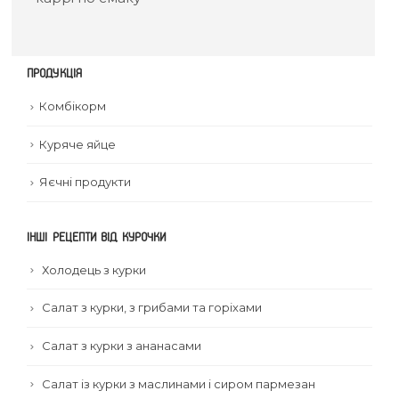
ПРОДУКЦІЯ
Комбікорм
Куряче яйце
Яєчні продукти
ІНШІ РЕЦЕПТИ ВІД КУРОЧКИ
Холодець з курки
Салат з курки, з грибами та горіхами
Салат з курки з ананасами
Салат із курки з маслинами і сиром пармезан